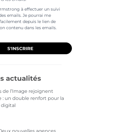
Armstrong à effectuer un suivi
 des emails. Je pourrai me
facilement depuis le lien de
ion contenu dans les emails.
S'INSCRIRE
s actualités
s de l’Image rejoignent
: un double renfort pour la
 digital
Deux nouvelles agences