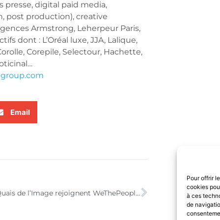
s presse, digital paid media,
n, post production), creative
gences Armstrong, Leherpeur Paris,
ifs dont : L’Oréal luxe, JJA, Lalique,
orolle, Corepile, Selectour, Hachette,
oticinal…
-group.com
Email
Pour offrir 
cookies pour
OTTA et Quais de l’Image rejoignent WeThePeople : un double renfort pour la création et le digital
à ces techn
de navigatio
consentement