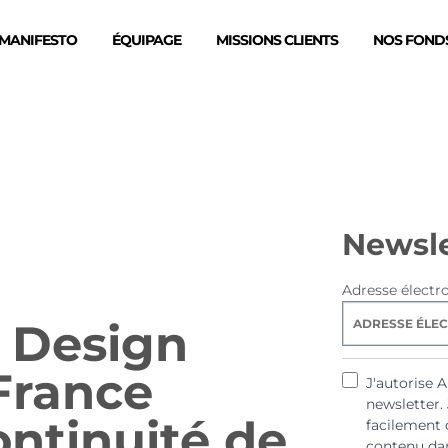
MANIFESTO
ÉQUIPAGE
MISSIONS CLIENTS
NOS FONDS
Newsle
Adresse électr
 Design
 France
J'autorise 
newsletter.
ontinuité de
facilement 
contenu dan