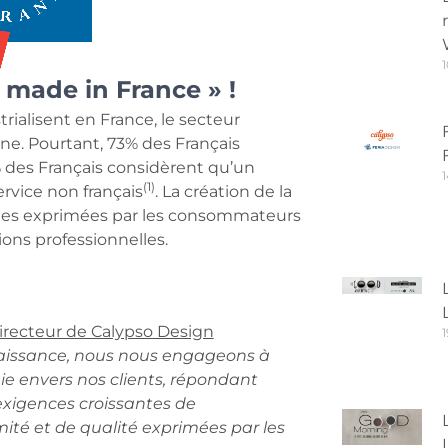
1
 made in France » !
rialisent en France, le secteur
gine. Pourtant, 73% des Français
8% des Français considèrent qu’un
1
(1)
ervice non français
. La création de la
entes exprimées par les consommateurs
ions professionnelles.
irecteur de Calypso Design
naissance, nous nous engageons à
e envers nos clients, répondant
xigences croissantes de
ité et de qualité exprimées par les