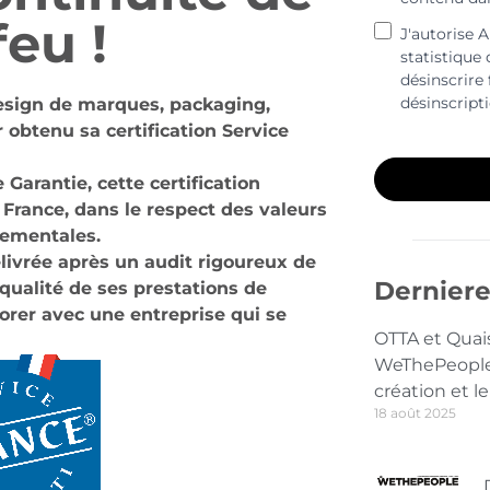
feu !
J'autorise 
statistique
désinscrire 
désinscript
esign de marques, packaging,
 obtenu sa certification Service
Garantie, cette certification
 France, dans le respect des valeurs
nementales.
élivrée après un audit rigoureux de
Derniere
qualité de ses prestations de
borer avec une entreprise qui se
OTTA et Quai
WeThePeople 
création et le
18 août 2025