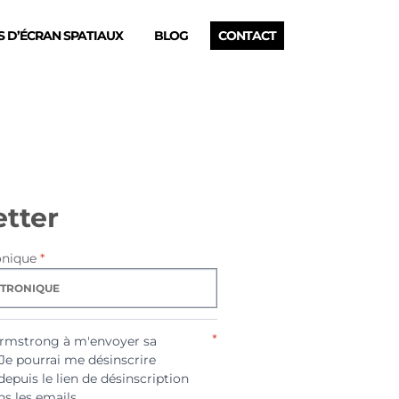
 D’ÉCRAN SPATIAUX
BLOG
CONTACT
tter
onique
*
*
Armstrong à m'envoyer sa
 Je pourrai me désinscrire
depuis le lien de désinscription
s les emails.