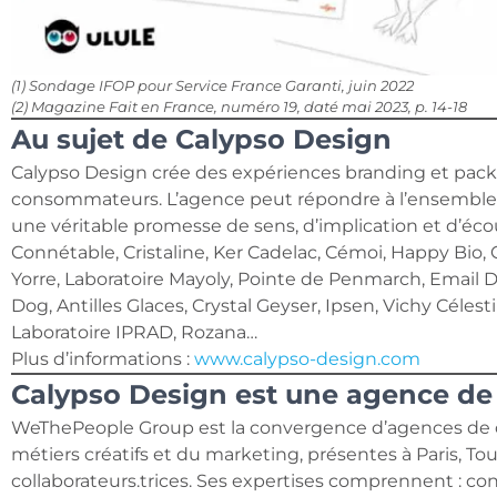
(1) Sondage IFOP pour Service France Garanti, juin 2022
(2) Magazine Fait en France, numéro 19, daté mai 2023, p. 14-18
Au sujet de Calypso Design
Calypso Design crée des expériences branding et pack
consommateurs. L’agence peut répondre à l’ensemble d
une véritable promesse de sens, d’implication et d’écout
Connétable, Cristaline, Ker Cadelac, Cémoi, Happy Bio,
Yorre, Laboratoire Mayoly, Pointe de Penmarch, Email
Dog, Antilles Glaces, Crystal Geyser, Ipsen, Vichy Céles
Laboratoire IPRAD, Rozana…
Plus d’informations :
www.calypso-design.com
Calypso Design est une agence d
WeThePeople Group est la convergence d’agences de 
métiers créatifs et du marketing, présentes à Paris, To
collaborateurs.trices. Ses expertises comprennent : conse