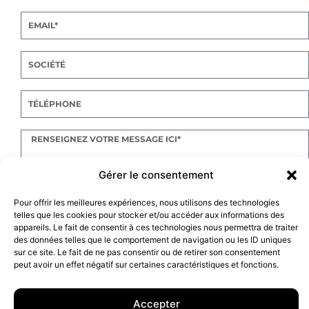
Gérer le consentement
Pour offrir les meilleures expériences, nous utilisons des technologies
ENVOYER
telles que les cookies pour stocker et/ou accéder aux informations des
appareils. Le fait de consentir à ces technologies nous permettra de traiter
des données telles que le comportement de navigation ou les ID uniques
sur ce site. Le fait de ne pas consentir ou de retirer son consentement
peut avoir un effet négatif sur certaines caractéristiques et fonctions.
10 rue Charlot, 75003 Paris. Contact : +33(0)6 63 07 98 26 ou
contact@armstrong.space
–
Group agency –
Accepter
Mentions légales
–
Données Personnelles