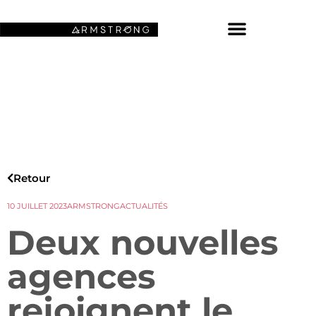
NOS FONDS D’ÉCRAN SPATIAUX
Retour
10 JUILLET 2023
ARMSTRONG
ACTUALITÉS
Deux nouvelles
agences
rejoignent le