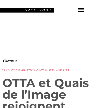
NOS FONDS D’ÉCRAN SPATIAUX
Retour
18 AOÛT 2025
ARMSTRONG
ACTUALITÉS
,
AGENCES
OTTA et Quais
de l’Image
rejoignent