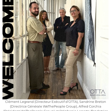
Clément Legrand (Directeur Exécutif d’OTTA), Sandrine Breton
(Directrice Générale WeThePeople Group), Alfred Corchia