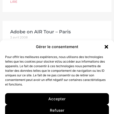
LIRE
Adobe on AIR Tour – Paris
3 avril 2008
J’ai assisté ce mercredi 2 avril à l’événement Adobe
Gérer le consentement
on AIR tour, une occasion unique de faire un point
sur les interfaces riches RIA (Rich
Pour offrir les meilleures expériences, nous utilisons des technologies
telles que les cookies pour stocker et/ou accéder aux informations des
LIRE
appareils. Le fait de consentir à ces technologies nous permettra de
traiter des données telles que le comportement de navigation ou les ID
uniques sur ce site. Le fait de ne pas consentir ou de retirer son
consentement peut avoir un effet négatif sur certaines caractéristiques
et fonctions.
Accepter
10 rue Charlot, 75003 Paris. Contact : +33(0)6 63 07 98 26 ou
Refuser
contact@armstrong.space
–
Group agency –