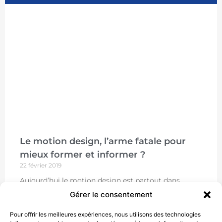
Le motion design, l’arme fatale pour
mieux former et informer ?
22 février 2019
Aujourd’hui le motion design est partout dans
l’entreprise : formations, présentations,
Gérer le consentement
communication interne et externe. Pourquoi un tel
succès ? Je m’intéresse ici au motion
Pour offrir les meilleures expériences, nous utilisons des technologies