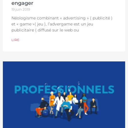
engager
19 juin 2019
Néologisme combinant « advertising » ( publicité )
et « game »( jeu ), l’advergame est un jeu
publicitaire ( diffusé sur le web ou
LIRE