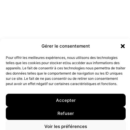
Gérer le consentement
Pour offrir les meilleures expériences, nous utilisons des technologies
Les marques doivent-elles être engagées ?
telles que les cookies pour stocker et/ou accéder aux informations des
19 juillet 2022
appareils. Le fait de consentir à ces technologies nous permettra de traiter
des données telles que le comportement de navigation ou les ID uniques
sur ce site. Le fait de ne pas consentir ou de retirer son consentement
peut avoir un effet négatif sur certaines caractéristiques et fonctions.
10 rue Charlot, 75003 Paris. Contact : +33(0)6 63 07 98 26 ou
contact@armstrong.space
–
Group agency –
Mentions légales
–
Données Personnelles
Accepter
Refuser
Voir les préférences