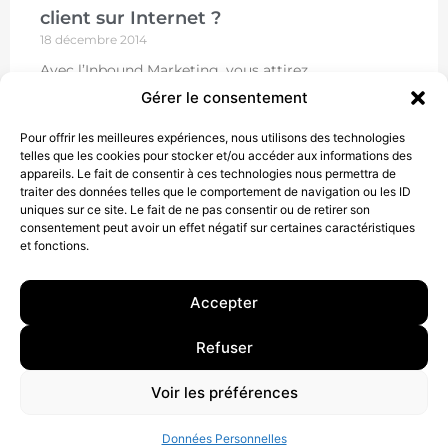
client sur Internet ?
18 décembre 2014
Avec l’Inbound Marketing, vous attirez
naturellement vos cibles en leur offrant des
Gérer le consentement
contenus destinés à les aider à résoudre leurs
problèmes. Pour dégager le maximum de
Pour offrir les meilleures expériences, nous utilisons des technologies
telles que les cookies pour stocker et/ou accéder aux informations des
LIRE
appareils. Le fait de consentir à ces technologies nous permettra de
traiter des données telles que le comportement de navigation ou les ID
uniques sur ce site. Le fait de ne pas consentir ou de retirer son
consentement peut avoir un effet négatif sur certaines caractéristiques
et fonctions.
Accepter
10 rue Charlot, 75003 Paris. Contact : +33(0)6 63 07 98 26 ou
Refuser
contact@armstrong.space
–
Group agency –
Mentions légales
–
Données Personnelles
Voir les préférences
Données Personnelles