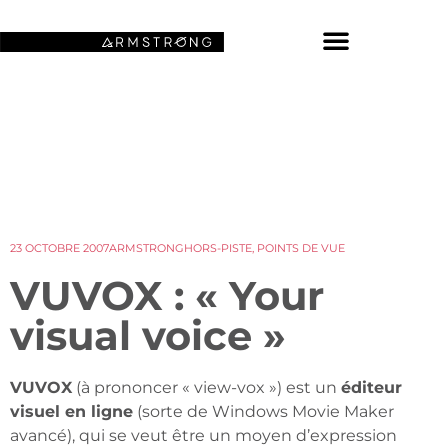
NOS FONDS D’ÉCRAN SPATIAUX
23 OCTOBRE 2007
ARMSTRONG
HORS-PISTE
,
POINTS DE VUE
VUVOX : « Your
visual voice »
VUVOX
(à prononcer « view-vox ») est un
éditeur
visuel en ligne
(sorte de Windows Movie Maker
avancé), qui se veut être un moyen d’expression