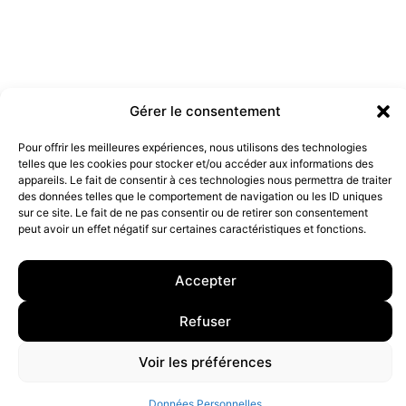
Gérer le consentement
Pour offrir les meilleures expériences, nous utilisons des technologies
telles que les cookies pour stocker et/ou accéder aux informations des
Les marques doivent-elles être engagées ?
appareils. Le fait de consentir à ces technologies nous permettra de traiter
19 juillet 2022
des données telles que le comportement de navigation ou les ID uniques
sur ce site. Le fait de ne pas consentir ou de retirer son consentement
peut avoir un effet négatif sur certaines caractéristiques et fonctions.
10 rue Charlot, 75003 Paris. Contact : +33(0)6 63 07 98 26 ou
contact@armstrong.space
–
Group agency –
Accepter
Mentions légales
–
Données Personnelles
Refuser
Voir les préférences
Données Personnelles