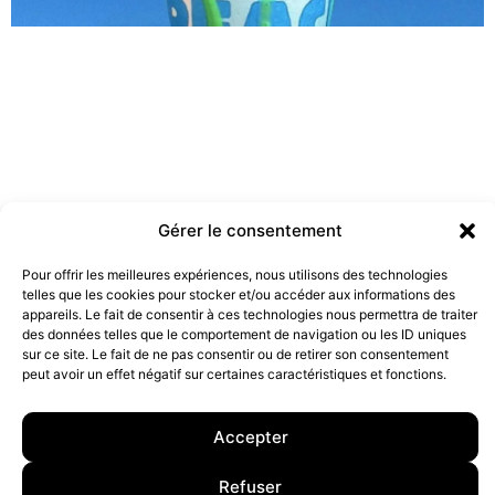
Gérer le consentement
Pour offrir les meilleures expériences, nous utilisons des technologies
telles que les cookies pour stocker et/ou accéder aux informations des
Les marques doivent-elles être engagées ?
appareils. Le fait de consentir à ces technologies nous permettra de traiter
19 juillet 2022
des données telles que le comportement de navigation ou les ID uniques
sur ce site. Le fait de ne pas consentir ou de retirer son consentement
peut avoir un effet négatif sur certaines caractéristiques et fonctions.
10 rue Charlot, 75003 Paris. Contact : +33(0)6 63 07 98 26 ou
contact@armstrong.space
–
Group agency –
Accepter
Mentions légales
–
Données Personnelles
Refuser