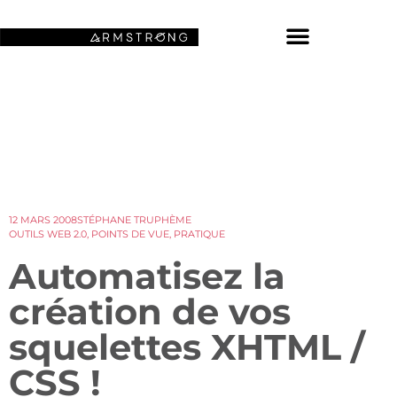
NOS FONDS D’ÉCRAN SPATIAUX
12 MARS 2008
STÉPHANE TRUPHÈME
OUTILS WEB 2.0
,
POINTS DE VUE
,
PRATIQUE
Automatisez la
création de vos
squelettes XHTML /
CSS !