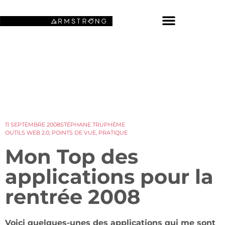
NOS FONDS D’ÉCRAN SPATIAUX
11 SEPTEMBRE 2008
STÉPHANE TRUPHÈME
OUTILS WEB 2.0
,
POINTS DE VUE
,
PRATIQUE
Mon Top des
applications pour la
rentrée 2008
Voici quelques-unes des applications qui me sont