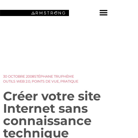
NOS FONDS D’ÉCRAN SPATIAUX
30 OCTOBRE 2008
STÉPHANE TRUPHÈME
OUTILS WEB 2.0
,
POINTS DE VUE
,
PRATIQUE
Créer votre site
Internet sans
connaissance
technique