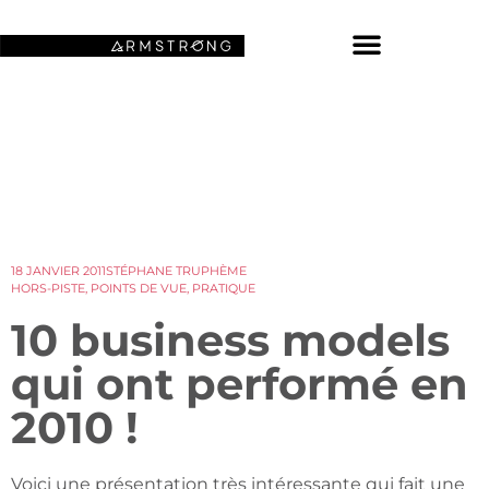
NOS FONDS D’ÉCRAN SPATIAUX
18 JANVIER 2011
STÉPHANE TRUPHÈME
HORS-PISTE
,
POINTS DE VUE
,
PRATIQUE
10 business models
qui ont performé en
2010 !
Voici une présentation très intéressante qui fait une