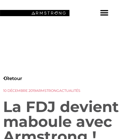
NOS FONDS D’ÉCRAN SPATIAUX
Retour
10 DÉCEMBRE 2019
ARMSTRONG
ACTUALITÉS
La FDJ devient
maboule avec
Armstrong !