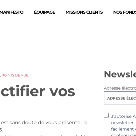
MANIFESTO
ÉQUIPAGE
MISSIONS CLIENTS
NOS FONDS
Newsle
,
POINTS DE VUE
uctifier vos
Adresse électr
J'autorise 
est sans doute de vous présenter la
newsletter.
facilement 
S
.
contenu dan