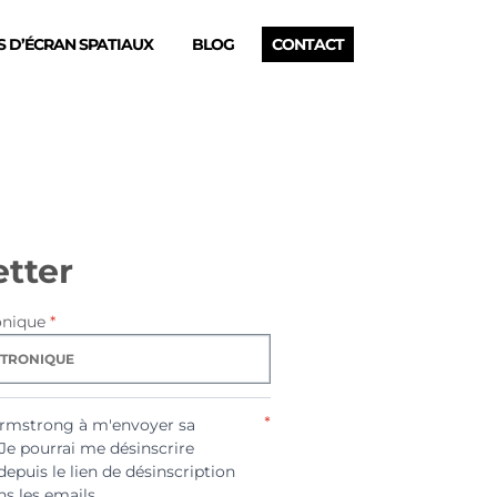
 D’ÉCRAN SPATIAUX
BLOG
CONTACT
tter
onique
*
*
Armstrong à m'envoyer sa
 Je pourrai me désinscrire
depuis le lien de désinscription
s les emails.