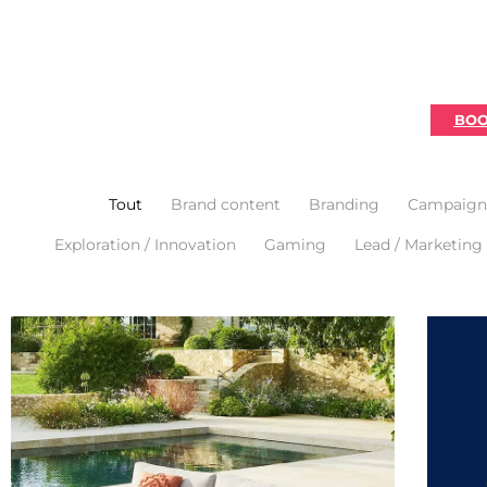
BOO
Tout
Brand content
Branding
Campaign
Exploration / Innovation
Gaming
Lead / Marketing