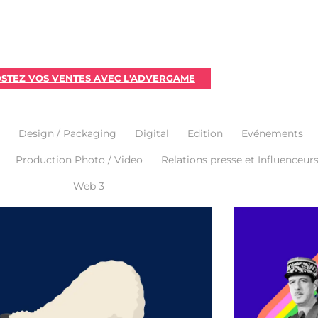
STEZ VOS VENTES AVEC L'ADVERGAME
Design / Packaging
Digital
Edition
Evénements
Production Photo / Video
Relations presse et Influenceur
Web 3