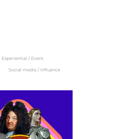
Experiential / Event
s
Social media / Influence